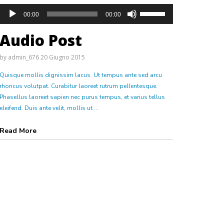
00:00
00:00
Audio Post
by
admin_676
20 Giugno 2015
Quisque mollis dignissim lacus. Ut tempus ante sed arcu
rhoncus volutpat. Curabitur laoreet rutrum pellentesque.
Phasellus laoreet sapien nec purus tempus, et varius tellus
eleifend. Duis ante velit, mollis ut ...
Read More