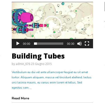
00:00
00:30
Building Tubes
by
admin_676
23 Giugno 2015
Vestibulum eu dui vel ante ullamcorper feugiat eu sit amet
tortor. Aliquam aliquam, massa vel tincidunt eleifend, lectus
orci lacinia mauris, eu varius enim lorem et tellus. Sed
egestas sem ...
Read More