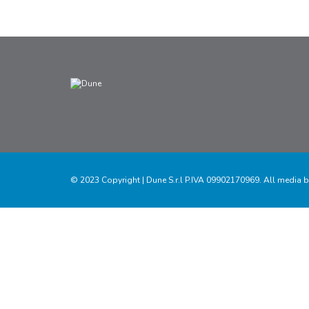
© 2023 Copyright | Dune S.r.l P.IVA 09902170969. All media b