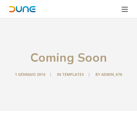
Coming Soon
1 GENNAIO 2016
|
IN
TEMPLATES
|
BY
ADMIN_676